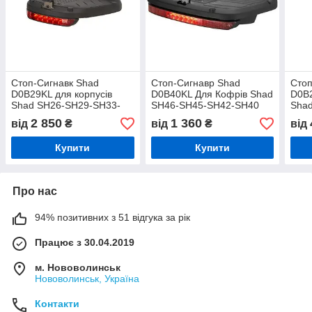
Стоп-Сигнавк Shad
Стоп-Сигнавр Shad
Стоп
D0B29KL для корпусів
D0B40KL Для Кофрів Shad
D0B2
Shad SH26-SH29-SH33-
SH46-SH45-SH42-SH40
Sha
SH37
SH3
2 850
1 360
від
₴
від
₴
від
Купити
Купити
Про нас
94% позитивних з 51 відгука за рік
Працює з 30.04.2019
м. Нововолинськ
Нововолинськ, Україна
Контакти