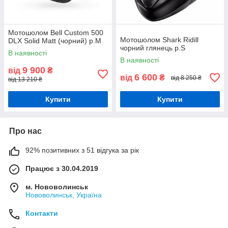
Мотошолом Bell Custom 500
Мотошолом Shark Ridill
DLX Solid Matt (чорний) р.М
чорний глянець р.S
В наявності
В наявності
9 900
від
₴
6 600
від
₴
від 8 250 ₴
від 13 210 ₴
Купити
Купити
Про нас
92% позитивних з 51 відгука за рік
Працює з 30.04.2019
м. Нововолинськ
Нововолинськ, Україна
Контакти