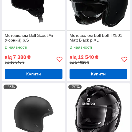
Мотошолом Bell Scout Air
Мотошолом Bell Bell TX501
(чорний) р.S
Matt Black р.XL
В наявності
В наявності
7 380
12 540
від
₴
від
₴
від 10 540 ₴
від 17 920 ₴
Купити
Купити
–25%
–20%