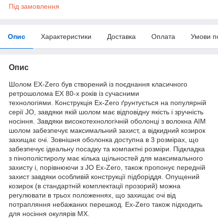
Під замовлення
Опис
Характеристики
Доставка
Оплата
Умови п
Опис
Шолом EX-Zero був створений із поєднання класичного
ретрошолома EX 80-х років із сучасними
технологіями. Конструкція Ex-Zero ґрунтується на популярній
серії JO, завдяки якій шолом має відповідну якість і зручність
носіння. Завдяки високотехнологічній оболонці з волокна AIM
шолом забезпечує максимальний захист, а відкидний козирок
захищає очі. Зовнішня оболонка доступна в 3 розмірах, що
забезпечує ідеальну посадку та компактні розміри. Підкладка
з пінополістиролу має кілька щільностей для максимального
захисту і, порівнюючи з JO Ex-Zero, також пропонує передній
захист завдяки особливій конструкції підборіддя. Опущений
козирок (в стандартній комплектації прозорий) можна
регулювати в трьох положеннях, що захищає очі від
потрапляння небажаних перешкод. Ex-Zero також підходить
для носіння окулярів MX.