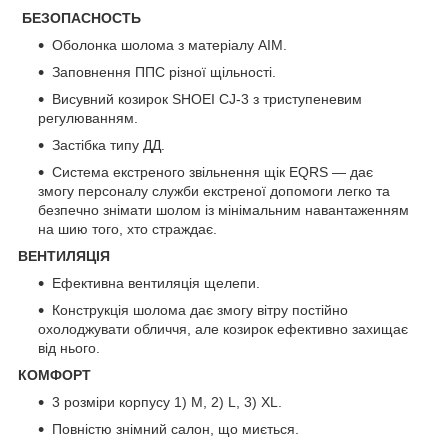
БЕЗОПАСНОСТЬ
Оболонка шолома з матеріалу AIM.
Заповнення ППС різної щільності.
Висувний козирок SHOEI CJ-3 з триступеневим
регулюванням.
Застібка типу ДД.
Система екстреного звільнення щік EQRS — дає
змогу персоналу служби екстреної допомоги легко та
безпечно знімати шолом із мінімальним навантаженням
на шию того, хто страждає.
ВЕНТИЛЯЦІЯ
Ефективна вентиляція щелепи.
Конструкція шолома дає змогу вітру постійно
охолоджувати обличчя, але козирок ефективно захищає
від нього.
КОМФОРТ
3 розміри корпусу 1) M, 2) L, 3) XL.
Повністю знімний салон, що миється.