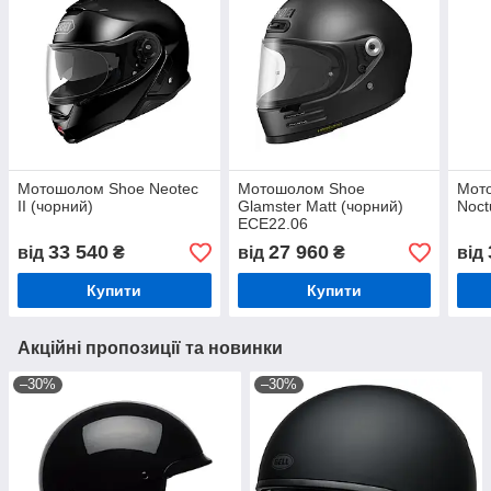
Мотошолом Shoe Neotec
Мотошолом Shoe
Мот
II (чорний)
Glamster Matt (чорний)
Noct
ECE22.06
33 540
27 960
від
₴
від
₴
від
Купити
Купити
Акційні пропозиції та новинки
–30%
–30%