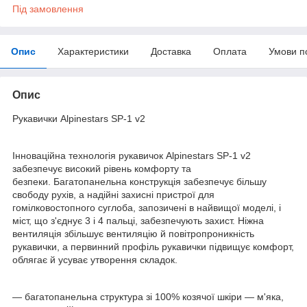
Під замовлення
Опис
Характеристики
Доставка
Оплата
Умови п
Опис
Рукавички Alpinestars SP-1 v2
Інноваційна технологія рукавичок Alpinestars SP-1 v2
забезпечує високий рівень комфорту та
безпеки. Багатопанельна конструкція забезпечує більшу
свободу рухів, а надійні захисні пристрої для
гомілковостопного суглоба, запозичені в найвищої моделі, і
міст, що з'єднує 3 і 4 пальці, забезпечують захист. Ніжна
вентиляція збільшує вентиляцію й повітропроникність
рукавички, а первинний профіль рукавички підвищує комфорт,
облягає й усуває утворення складок.
— багатопанельна структура зі 100% козячої шкіри — м'яка,