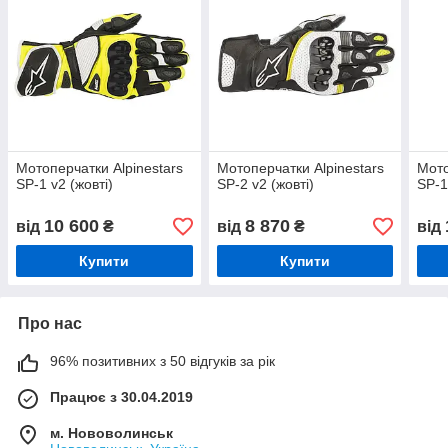
Мотоперчатки Alpinestars
Мотоперчатки Alpinestars
Мото
SP-1 v2 (жовті)
SP-2 v2 (жовті)
SP-1 
10 600
8 870
від
₴
від
₴
від
Купити
Купити
Про нас
96% позитивних з 50 відгуків за рік
Працює з 30.04.2019
м. Нововолинськ