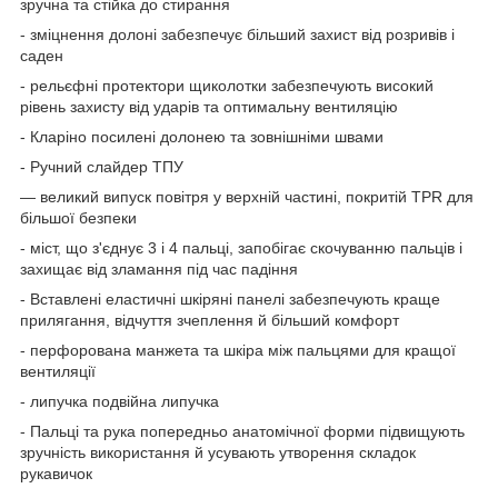
зручна та стійка до стирання
- зміцнення долоні забезпечує більший захист від розривів і
саден
- рельєфні протектори щиколотки забезпечують високий
рівень захисту від ударів та оптимальну вентиляцію
- Кларіно посилені долонею та зовнішніми швами
- Ручний слайдер ТПУ
— великий випуск повітря у верхній частині, покритій TPR для
більшої безпеки
- міст, що з'єднує 3 і 4 пальці, запобігає скочуванню пальців і
захищає від зламання під час падіння
- Вставлені еластичні шкіряні панелі забезпечують краще
прилягання, відчуття зчеплення й більший комфорт
- перфорована манжета та шкіра між пальцями для кращої
вентиляції
- липучка подвійна липучка
- Пальці та рука попередньо анатомічної форми підвищують
зручність використання й усувають утворення складок
рукавичок