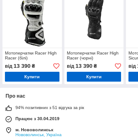
Мотоперчатки Racer High
Мотоперчатки Racer High
Мото
Racer (білі)
Racer (чорні)
Sicu
13 390
13 390
від
₴
від
₴
від
Купити
Купити
Про нас
94% позитивних з 51 відгука за рік
Працює з 30.04.2019
м. Нововолинськ
Нововолинськ, Україна