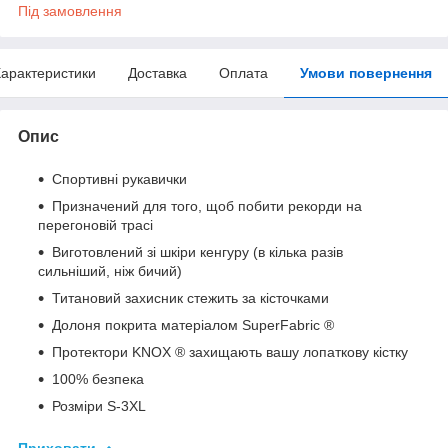
Під замовлення
арактеристики
Доставка
Оплата
Умови повернення
Опис
Спортивні рукавички
Призначений для того, щоб побити рекорди на
перегоновій трасі
Виготовлений зі шкіри кенгуру (в кілька разів
сильніший, ніж бичий)
Титановий захисник стежить за кісточками
Долоня покрита матеріалом SuperFabric ®
Протектори KNOX ® захищають вашу лопаткову кістку
100% безпека
Розміри S-3XL
Приховати