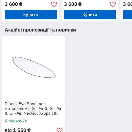
дзеркальний (зелений)
3 600
3 600
3 6
₴
₴
Купити
Купити
Акційні пропозиції та новинки
Пінлок Evo Shoei для
мотошоломів GT-Air 3, GT-Air
II, GT-Air, Neotec, X-Spirit III,
NXR, RYD, Neotec II, Neotec 3
В наявності
1 550
від
₴