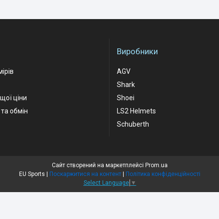
Виробники
мірів
AGV
Shark
ащої ціни
Shoei
та обмін
LS2 Helmets
Schuberth
Сайт створений на маркетплейсі
Prom.ua
EU Sports |
Поскаржитися на контент
|
Політика конфіденційності
Select Language
▼