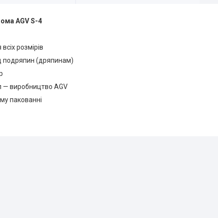
лома AGV S-4
 всіх розмірів
ід подряпин (дряпинам)
р
ал — виробництво AGV
ому пакованні