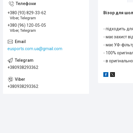
+380 (93) 829-33-62
Візор для шо
Viber, Telegram
+380 (96) 120-05-05
- підходить для
Viber, Telegram
- має захист в
- має УФ-фільт
eusports.com.ua@gmail.com
- 100% оригін
- в оригінальн
+380938293362
+380938293362