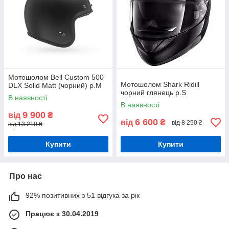
Мотошолом Bell Custom 500
Мотошолом Shark Ridill
DLX Solid Matt (чорний) р.М
чорний глянець р.S
В наявності
В наявності
9 900
від
₴
6 600
від
₴
від 8 250 ₴
від 13 210 ₴
Купити
Купити
Про нас
92% позитивних з 51 відгука за рік
Працює з 30.04.2019