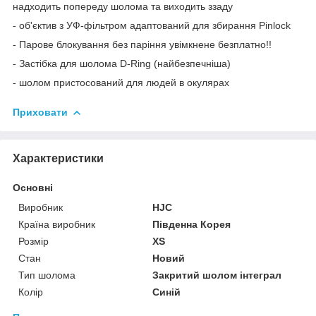
надходить попереду шолома та виходить ззаду
- об'єктив з УФ-фільтром адаптований для збирання Pinlock
- Парове блокування без паріння увімкнене безплатно!!
- Застібка для шолома D-Ring (найбезпечніша)
- шолом пристосований для людей в окулярах
Приховати
Характеристики
Основні
Виробник
HJC
Країна виробник
Південна Корея
Розмір
XS
Стан
Новий
Тип шолома
Закритий шолом інтеграл
Колір
Синій