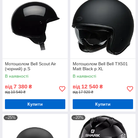
Мотошолом Bell Scout Air
Мотошолом Bell Bell TX501
(чорний) р.S
Matt Black р.XL
В наявності
В наявності
7 380
12 540
від
₴
від
₴
від 10 540 ₴
від 17 920 ₴
Купити
Купити
–25%
–20%