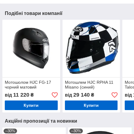
Подібні товари компанії
Мотошолом HJC FG-17
Мотошлем HJC RPHA 11
Мот
чорний матовий
Misano (синий)
Talo
11 220
29 140
від
₴
від
₴
від
Купити
Купити
Акційні пропозиції та новинки
–30%
–30%