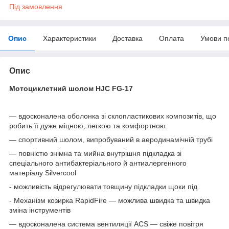
Під замовлення
Опис
Характеристики
Доставка
Оплата
Умови п
Опис
Мотоциклетний шолом HJC FG-17
— вдосконалена оболонка зі склопластикових композитів, що
робить її дуже міцною, легкою та комфортною
— спортивний шолом, випробуваний в аеродинамічній трубі
— повністю знімна та мийна внутрішня підкладка зі
спеціального антибактеріального й антиалергенного
матеріалу Silvercool
- можливість відрегулювати товщину підкладки щоки під
- Механізм козирка RapidFire — можлива швидка та швидка
зміна інструментів
— вдосконалена система вентиляції ACS — свіже повітря