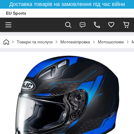
Доставка товарів на замовлення під час війни
EU Sports
Товари та послуги
Мотоекіпіровка
Мотошоломи
М