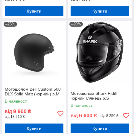
Купити
Купити
–25%
–20%
Мотошолом Bell Custom 500
Мотошолом Shark Ridill
DLX Solid Matt (чорний) р.М
чорний глянець р.S
В наявності
В наявності
9 900
від
₴
6 600
від
₴
від 8 250 ₴
від 13 210 ₴
Купити
Купити