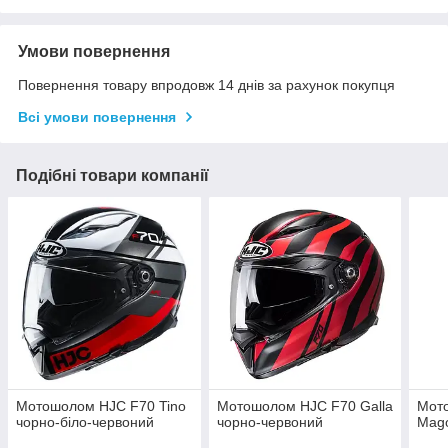
Умови повернення
Повернення товару впродовж 14 днів за рахунок покупця
Всі умови повернення
Подібні товари компанії
Мотошолом HJC F70 Tino
Мотошолом HJC F70 Galla
Мот
чорно-біло-червоний
чорно-червоний
Mago