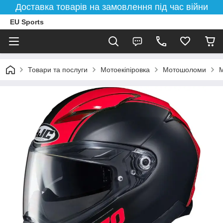
Доставка товарів на замовлення під час війни
EU Sports
Товари та послуги
Мотоекіпіровка
Мотошоломи
М