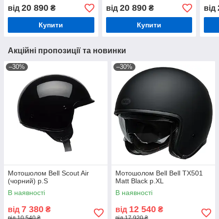
20 890
20 890
від
₴
від
₴
від
Купити
Купити
Акційні пропозиції та новинки
–30%
–30%
Мотошолом Bell Scout Air
Мотошолом Bell Bell TX501
(чорний) р.S
Matt Black р.XL
В наявності
В наявності
7 380
12 540
від
₴
від
₴
від 10 540 ₴
від 17 920 ₴