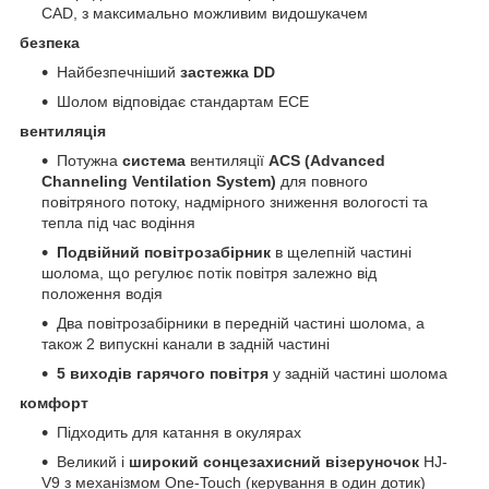
CAD, з максимально можливим видошукачем
безпека
Найбезпечніший
застежка DD
Шолом відповідає стандартам ECE
вентиляція
Потужна
система
вентиляції
ACS (Advanced
Channeling Ventilation System)
для повного
повітряного потоку, надмірного зниження вологості та
тепла під час водіння
Подвійний повітрозабірник
в щелепній частині
шолома, що регулює потік повітря залежно від
положення водія
Два повітрозабірники в передній частині шолома, а
також 2 випускні канали в задній частині
5 виходів гарячого повітря
у задній частині шолома
комфорт
Підходить для катання в окулярах
Великий і
широкий сонцезахисний візеруночок
HJ-
V9 з механізмом One-Touch (керування в один дотик)