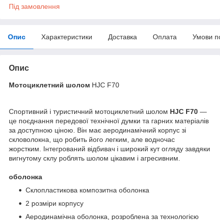
Під замовлення
Опис
Характеристики
Доставка
Оплата
Умови п
Опис
Мотоциклетний шолом
HJC F70
Спортивний і туристичний мотоциклетний шолом
HJC F70
—
це поєднання передової технічної думки та гарних матеріалів
за доступною ціною. Він має аеродинамічний корпус зі
скловолокна, що робить його легким, але водночас
жорстким. Інтегрований відбивач і широкий кут огляду завдяки
вигнутому склу роблять шолом цікавим і агресивним.
оболонка
Склопластикова композитна оболонка
2 розміри корпусу
Аеродинамічна оболонка, розроблена за технологією