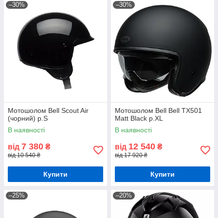
–30%
–30%
Мотошолом Bell Scout Air
Мотошолом Bell Bell TX501
(чорний) р.S
Matt Black р.XL
В наявності
В наявності
7 380
12 540
від
₴
від
₴
від 10 540 ₴
від 17 920 ₴
Купити
Купити
–25%
–20%