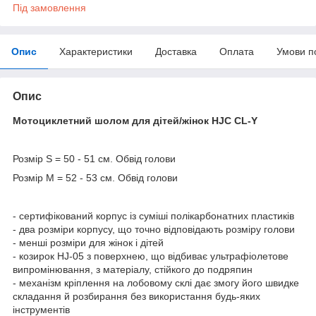
Під замовлення
Опис
Характеристики
Доставка
Оплата
Умови п
Опис
Мотоциклетний шолом для дітей/жінок HJC CL-Y
Розмір S = 50 - 51 см. Обвід голови
Розмір M = 52 - 53 см. Обвід голови
- сертифікований корпус із суміші полікарбонатних пластиків
- два розміри корпусу, що точно відповідають розміру голови
- менші розміри для жінок і дітей
- козирок HJ-05 з поверхнею, що відбиває ультрафіолетове
випромінювання, з матеріалу, стійкого до подряпин
- механізм кріплення на лобовому склі дає змогу його швидке
складання й розбирання без використання будь-яких
інструментів