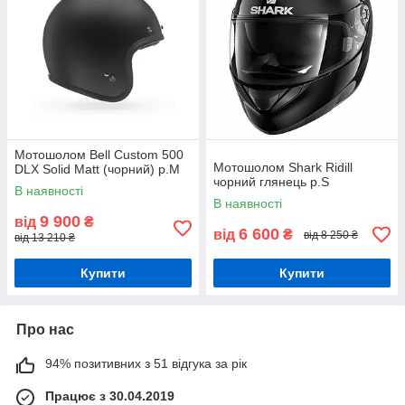
Мотошолом Bell Custom 500
Мотошолом Shark Ridill
DLX Solid Matt (чорний) р.М
чорний глянець р.S
В наявності
В наявності
9 900
від
₴
6 600
від
₴
від 8 250 ₴
від 13 210 ₴
Купити
Купити
Про нас
94% позитивних з 51 відгука за рік
Працює з 30.04.2019