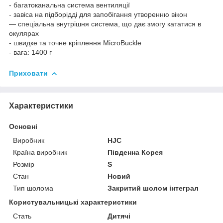
- багатоканальна система вентиляції
- завіса на підборідді для запобігання утворенню вікон
— спеціальна внутрішня система, що дає змогу кататися в
окулярах
- швидке та точне кріплення MicroBuckle
- вага: 1400 г
Приховати
Характеристики
Основні
Виробник
HJC
Країна виробник
Південна Корея
Розмір
S
Стан
Новий
Тип шолома
Закритий шолом інтеграл
Користувальницькі характеристики
Стать
Дитячі