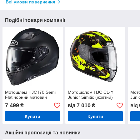
Всі умови повернення
Подібні товари компанії
Мотошлем HJC I70 Semi
Мотошолом HJC CL-Y
Мот
Flat чорний матовий
Junior Simitic (жовтий)
Juni
7 499
7 010
₴
від
₴
від
Купити
Купити
Акційні пропозиції та новинки