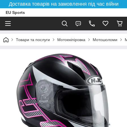
Доставка товарів на замовлення під час війни
EU Sports
Товари та послуги
Мотоекіпіровка
Мотошоломи
М