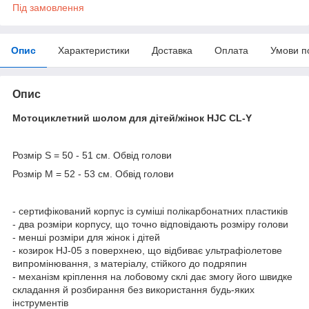
Під замовлення
Опис
Характеристики
Доставка
Оплата
Умови п
Опис
Мотоциклетний шолом для дітей/жінок HJC CL-Y
Розмір S = 50 - 51 см. Обвід голови
Розмір M = 52 - 53 см. Обвід голови
- сертифікований корпус із суміші полікарбонатних пластиків
- два розміри корпусу, що точно відповідають розміру голови
- менші розміри для жінок і дітей
- козирок HJ-05 з поверхнею, що відбиває ультрафіолетове
випромінювання, з матеріалу, стійкого до подряпин
- механізм кріплення на лобовому склі дає змогу його швидке
складання й розбирання без використання будь-яких
інструментів