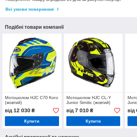
Всі умови повернення
Подібні товари компанії
Мотошолом HJC C70 Koro
Мотошолом HJC CL-Y
Мот
(жовтий)
Junior Simitic (жовтий)
Juni
12 030
7 010
від
₴
від
₴
від
Купити
Купити