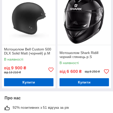
Мотошолом Bell Custom 500
Мотошолом Shark Ridill
DLX Solid Matt (чорний) р.М
чорний глянець р.S
В наявності
В наявності
9 900
від
₴
6 600
від
₴
від 8 250 ₴
від 13 210 ₴
Купити
Купити
Про нас
92% позитивних з 51 відгука за рік