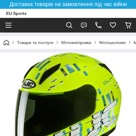
Доставка товарів на замовлення під час війни
EU Sports
Товари та послуги
Мотоекіпіровка
Мотошоломи
М