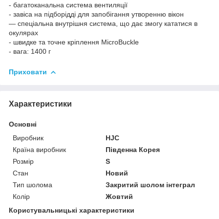
- багатоканальна система вентиляції
- завіса на підборідді для запобігання утворенню вікон
— спеціальна внутрішня система, що дає змогу кататися в
окулярах
- швидке та точне кріплення MicroBuckle
- вага: 1400 г
Приховати
Характеристики
Основні
Виробник
HJC
Країна виробник
Південна Корея
Розмір
S
Стан
Новий
Тип шолома
Закритий шолом інтеграл
Колір
Жовтий
Користувальницькі характеристики