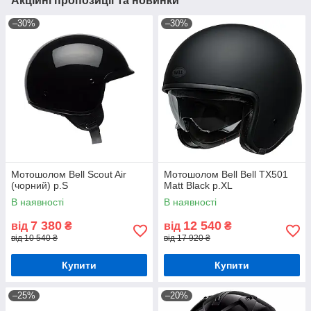
Акційні пропозиції та новинки
–30%
–30%
Мотошолом Bell Scout Air
Мотошолом Bell Bell TX501
(чорний) р.S
Matt Black р.XL
В наявності
В наявності
7 380
12 540
від
₴
від
₴
від 10 540 ₴
від 17 920 ₴
Купити
Купити
–25%
–20%