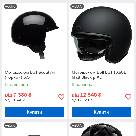
–30%
–30%
Мотошолом Bell Scout Air
Мотошолом Bell Bell TX501
(чорний) р.S
Matt Black р.XL
В наявності
В наявності
7 380
12 540
від
₴
від
₴
від 10 540 ₴
від 17 920 ₴
Купити
Купити
–25%
–20%