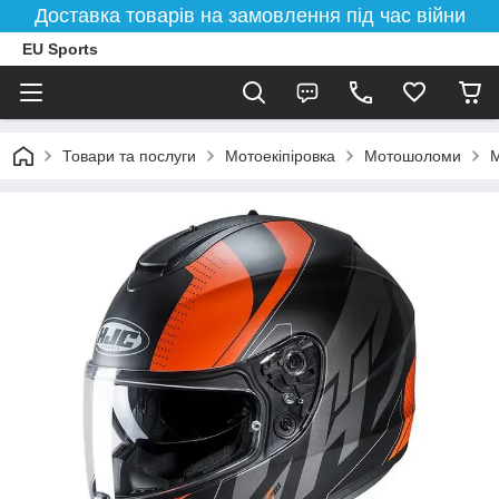
Доставка товарів на замовлення під час війни
EU Sports
Товари та послуги
Мотоекіпіровка
Мотошоломи
М