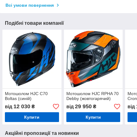
Всі умови повернення
Подібні товари компанії
Мотошолом HJC C70
Мотошолом HJC RPHA 70
Мот
Boltas (синій)
Debby (жовтогарячий)
Cron
12 030
29 950
від
₴
від
₴
від
Купити
Купити
Акційні пропозиції та новинки