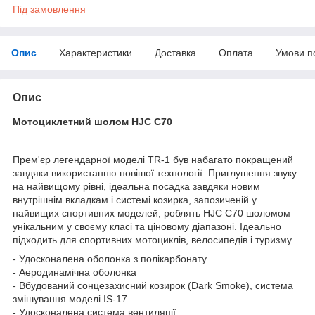
Під замовлення
Опис
Характеристики
Доставка
Оплата
Умови п
Опис
Мотоциклетний шолом HJC C70
Прем'єр легендарної моделі TR-1 був набагато покращений
завдяки використанню новішої технології. Приглушення звуку
на найвищому рівні, ідеальна посадка завдяки новим
внутрішнім вкладкам і системі козирка, запозиченій у
найвищих спортивних моделей, роблять HJC C70 шоломом
унікальним у своєму класі та ціновому діапазоні. Ідеально
підходить для спортивних мотоциклів, велосипедів і туризму.
- Удосконалена оболонка з полікарбонату
- Аеродинамічна оболонка
- Вбудований сонцезахисний козирок (Dark Smoke), система
змішування моделі IS-17
- Удосконалена система вентиляції