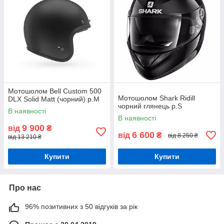
Мотошолом Bell Custom 500
Мотошолом Shark Ridill
DLX Solid Matt (чорний) р.М
чорний глянець р.S
В наявності
В наявності
9 900
від
₴
6 600
від
₴
від 8 250 ₴
від 13 210 ₴
Купити
Купити
Про нас
96% позитивних з 50 відгуків за рік