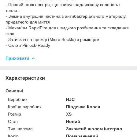
- Повний потік повітря, що знижує надлишкову вологість і
тепло.
- Знімна внутрішня частина з антибактеріального матеріалу,
придатного для миття
- Механізм RapidFire для швидкого розбирання та складання
скла
- Затискач на пряжці (Micro Buckle) з ремінцем
- Скло з Pinlock-Ready
Приховати
Характеристики
Основні
Виробник
HJC
Країна виробник
Південна Корея
Розмір
XS
Стан
Новий
Тип шолома
Закритий шолом інтеграл
Колір
Помаранчевий