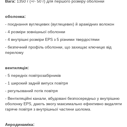
Вага:
1350 г (+/- 50 г) для першого розміру оболонки
оболонка:
- поєднання вуглецевих (вуглецевих) й арамідних волокон
- 4 розміри зовнішньої оболонки
- 4 внутрішні розміри EPS з 5 різними твердостями
- безпечний профіль оболонки, що захищає ключицю від
перелому
вентиляція:
- 5 передніх повітрозабірників
- 1 широкий задній випуск повітря
- регульований потік повітря
- Вентиляційні канали, вбудовані безпосередньо у внутрішню
оболонку EPS, дають змогу максимально ефективно видаляти
гаряче повітря з внутрішньої частини шолома.
Аеродинаміка: