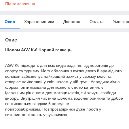
Під замовлення
Опис
Характеристики
Доставка
Оплата
Умови п
Опис
Шолом AGV K-6 Чорний глянець
AGV K6 підходить для всіх видів водіння, від перегонів до
спорту та туризму. Його оболонка з вуглецевого й арамідного
волокон забезпечує найкращий захист у своєму класі та
створює найлегший у світі шолом у цій групі. Аеродинамічна
форма, оптимізована для кожного стилю катання, є
ідеальним рішенням для мотоциклістів, які хочуть свободи
вибору. Внутрішня частина шолома водонепроникна та добре
вентилюється завдяки 5 переднім
повітрозабірникам. Повітрозабірники дуже прості у
використанні навіть у рукавичках.