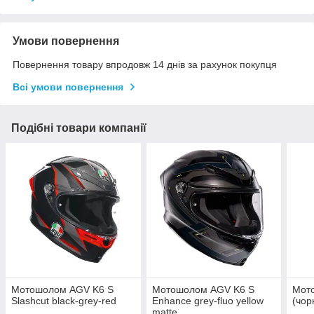
Умови повернення
Повернення товару впродовж 14 днів за рахунок покупця
Всі умови повернення
Подібні товари компанії
Мотошолом AGV K6 S
Мотошолом AGV K6 S
Мот
Slashcut black-grey-red
Enhance grey-fluo yellow
(чор
matte