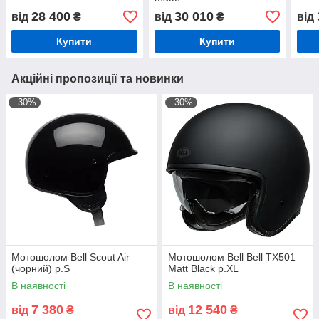
28 400
30 010
від
₴
від
₴
від
Купити
Купити
Акційні пропозиції та новинки
–30%
–30%
Мотошолом Bell Scout Air
Мотошолом Bell Bell TX501
(чорний) р.S
Matt Black р.XL
В наявності
В наявності
7 380
12 540
від
₴
від
₴