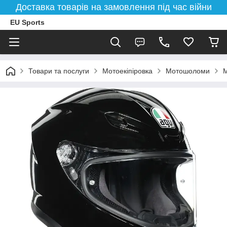
Доставка товарів на замовлення під час війни
EU Sports
Товари та послуги
Мотоекіпіровка
Мотошоломи
М