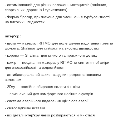
- оптимізований для різних положень мотоциклів (гонічних,
спортивних, дорожніх і туристичних)
- Форма Sporup, призначена для зменшення турбулентності
на високих швидкостях
інтер'єр:
- щоки — матеріал RITMO для полегшення надягання і зняття
шолома, Shalimar для стійкості на високих швидкостях
- корона — Shalimar для м'якого та приємного дотику
- комір — поєднання матеріалу RITMO та синтетичної шкіри
для зносостійкості та водостійкості
- антибактеріальний захист завдяки продезінфікованим
волокнам
- 2Dry — постійне вбирання вологи зі шкіри
— призначений для комфортного носіння окулярів
- система аварійного видалення щік після аварії
- світловідбивні вставки
- всі деталі інтер'єру легко розбираються й миються