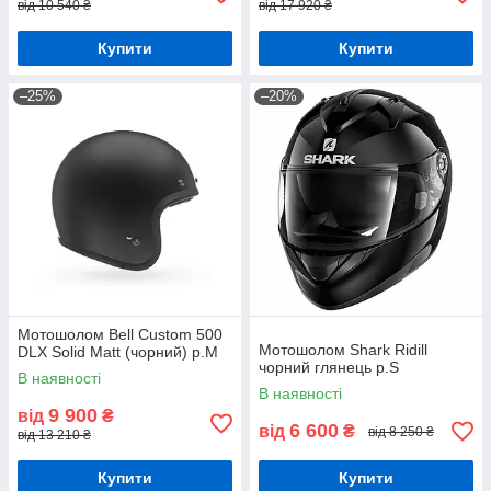
від 10 540 ₴
від 17 920 ₴
Купити
Купити
–25%
–20%
Мотошолом Bell Custom 500
Мотошолом Shark Ridill
DLX Solid Matt (чорний) р.М
чорний глянець р.S
В наявності
В наявності
9 900
від
₴
6 600
від
₴
від 8 250 ₴
від 13 210 ₴
Купити
Купити