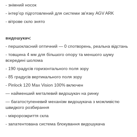
- знімний носок
- інтер'єр підготовлений для системи зв'язку AGV ARK
- вітрове скло знято
видошукач:
- першокласний оптичний — 0 спотворень, реальна відстань
- товщина 4 мм для більшого опору та меншого шуму
всередині шолома
- 190 градусів горизонтального поля зору
- 85 градусів вертикального поля зору
- Pinlock 120 Max Vision 100% включен
— найменший металевий видошукач на ринку
— багатоступеневий механізм видошукача з можливістю
швидкого розбирання
- мікророзкриття скла
- запатентована система блокування видошукача