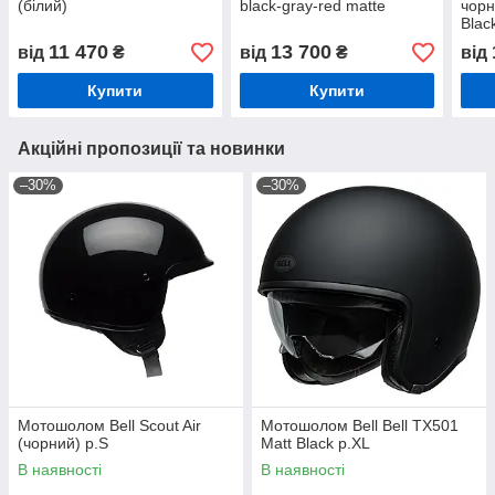
(білий)
black-gray-red matte
чорн
Blac
11 470
13 700
від
₴
від
₴
від
Купити
Купити
Акційні пропозиції та новинки
–30%
–30%
Мотошолом Bell Scout Air
Мотошолом Bell Bell TX501
(чорний) р.S
Matt Black р.XL
В наявності
В наявності