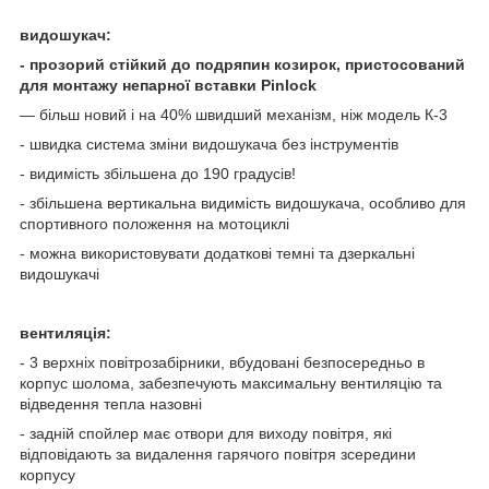
видошукач:
- прозорий стійкий до подряпин козирок, пристосований
для монтажу непарної вставки Pinlock
— більш новий і на 40% швидший механізм, ніж модель К-3
- швидка система зміни видошукача без інструментів
- видимість збільшена до 190 градусів!
- збільшена вертикальна видимість видошукача, особливо для
спортивного положення на мотоциклі
- можна використовувати додаткові темні та дзеркальні
видошукачі
вентиляція:
- 3 верхніх повітрозабірники, вбудовані безпосередньо в
корпус шолома, забезпечують максимальну вентиляцію та
відведення тепла назовні
- задній спойлер має отвори для виходу повітря, які
відповідають за видалення гарячого повітря зсередини
корпусу