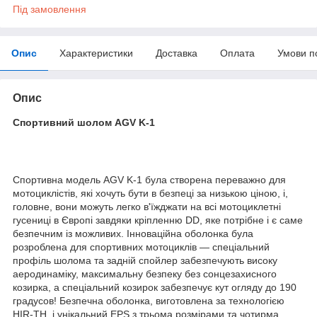
Під замовлення
Опис
Характеристики
Доставка
Оплата
Умови п
Опис
Спортивний шолом AGV K-1
Спортивна модель AGV K-1 була створена переважно для
мотоциклістів, які хочуть бути в безпеці за низькою ціною, і,
головне, вони можуть легко в'їжджати на всі мотоциклетні
гусениці в Європі завдяки кріпленню DD, яке потрібне і є саме
безпечним із можливих. Інноваційна оболонка була
розроблена для спортивних мотоциклів — спеціальний
профіль шолома та задній спойлер забезпечують високу
аеродинаміку, максимальну безпеку без сонцезахисного
козирка, а спеціальний козирок забезпечує кут огляду до 190
градусов! Безпечна оболонка, виготовлена за технологією
HIR-TH, і унікальний EPS з трьома розмірами та чотирма