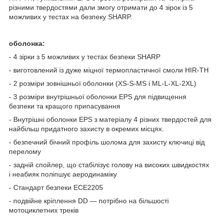
різними твердостями дали змогу отримати до 4 зірок із 5
можливих у тестах на безпеку SHARP.
оболонка:
- 4 зірки з 5 можливих у тестах безпеки SHARP
- виготовлений із дуже міцної термопластичної смоли HIR-TH
- 2 розміри зовнішньої оболонки (XS-S-MS і ML-L-XL-2XL)
- 3 розміри внутрішньої оболонки EPS для підвищення
безпеки та кращого припасування
- Внутрішні оболонки EPS з матеріалу 4 різних твердостей для
найбільш придатного захисту в окремих місцях.
- безпечний бічний профіль шолома для захисту ключиці від
перелому
- задній спойлер, що стабілізує голову на високих швидкостях
і неабияк поліпшує аеродинаміку
- Стандарт безпеки ECE2205
- подвійне кріплення DD — потрібно на більшості
мотоциклетних треків