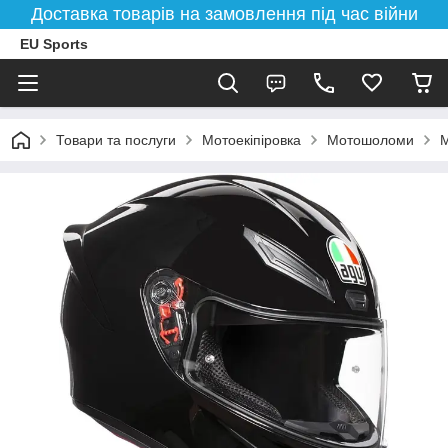
Доставка товарів на замовлення під час війни
EU Sports
Товари та послуги
Мотоекіпіровка
Мотошоломи
М