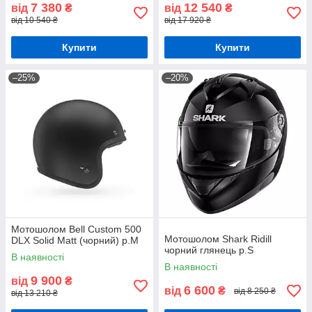
7 380
12 540
від
₴
від
₴
від 10 540 ₴
від 17 920 ₴
Купити
Купити
–25%
–20%
Мотошолом Bell Custom 500
Мотошолом Shark Ridill
DLX Solid Matt (чорний) р.М
чорний глянець р.S
В наявності
В наявності
9 900
від
₴
6 600
від
₴
від 8 250 ₴
від 13 210 ₴