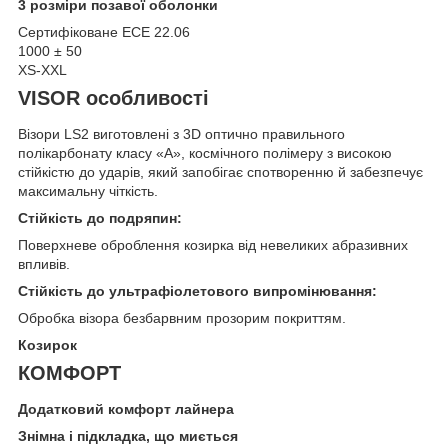
3 розміри позавої оболонки
Сертифіковане ECE 22.06
1000 ± 50
XS-XXL
VISOR особливості
Візори LS2 виготовлені з 3D оптично правильного
полікарбонату класу «А», космічного полімеру з високою
стійкістю до ударів, який запобігає спотворенню й забезпечує
максимальну чіткість.
Стійкість до подряпин:
Поверхневе оброблення козирка від невеликих абразивних
впливів.
Стійкість до ультрафіолетового випромінювання:
Обробка візора безбарвним прозорим покриттям.
Козирок
КОМФОРТ
Додатковий комфорт лайнера
Знімна і підкладка, що миється