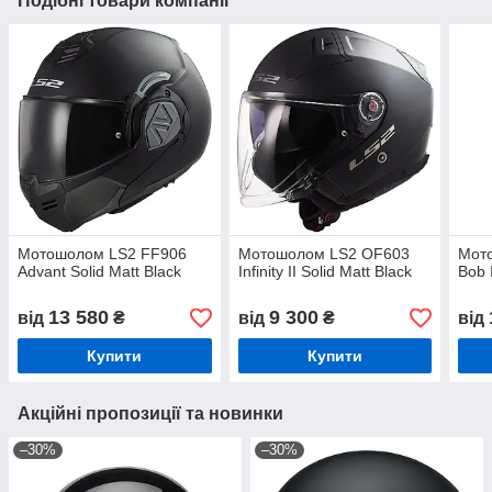
Подібні товари компанії
Мотошолом LS2 FF906
Мотошолом LS2 OF603
Мот
Advant Solid Matt Black
Infinity II Solid Matt Black
Bob 
13 580
9 300
від
₴
від
₴
від
Купити
Купити
Акційні пропозиції та новинки
–30%
–30%