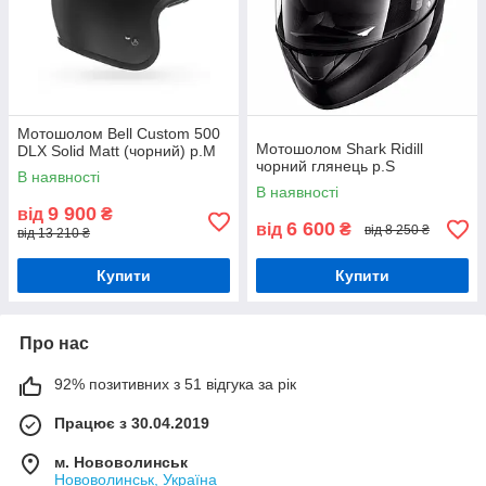
Мотошолом Bell Custom 500
Мотошолом Shark Ridill
DLX Solid Matt (чорний) р.М
чорний глянець р.S
В наявності
В наявності
9 900
від
₴
6 600
від
₴
від 8 250 ₴
від 13 210 ₴
Купити
Купити
Про нас
92% позитивних з 51 відгука за рік
Працює з 30.04.2019
м. Нововолинськ
Нововолинськ, Україна