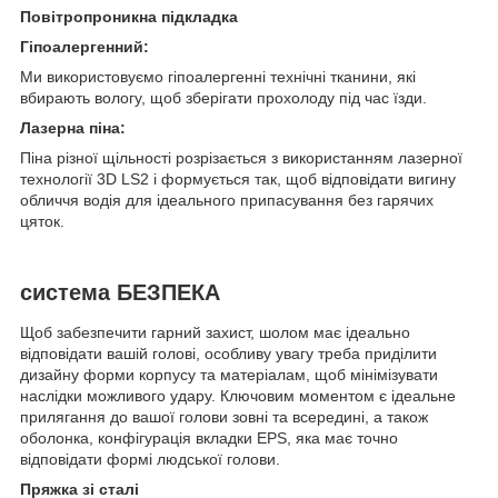
Повітропроникна підкладка
Гіпоалергенний:
Ми використовуємо гіпоалергенні технічні тканини, які
вбирають вологу, щоб зберігати прохолоду під час їзди.
Лазерна піна:
Піна різної щільності розрізається з використанням лазерної
технології 3D LS2 і формується так, щоб відповідати вигину
обличчя водія для ідеального припасування без гарячих
цяток.
система БЕЗПЕКА
Щоб забезпечити гарний захист, шолом має ідеально
відповідати вашій голові, особливу увагу треба приділити
дизайну форми корпусу та матеріалам, щоб мінімізувати
наслідки можливого удару. Ключовим моментом є ідеальне
прилягання до вашої голови зовні та всередині, а також
оболонка, конфігурація вкладки EPS, яка має точно
відповідати формі людської голови.
Пряжка зі сталі