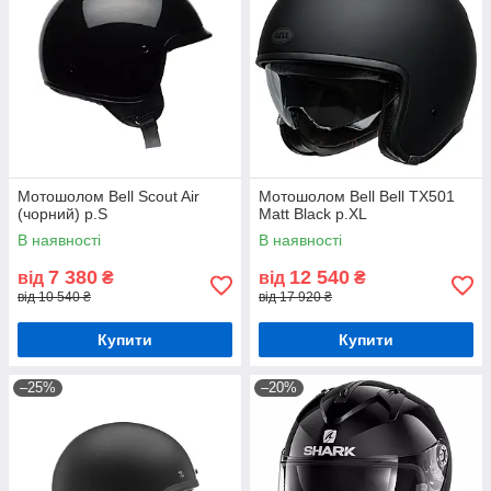
Мотошолом Bell Scout Air
Мотошолом Bell Bell TX501
(чорний) р.S
Matt Black р.XL
В наявності
В наявності
7 380
12 540
від
₴
від
₴
від 10 540 ₴
від 17 920 ₴
Купити
Купити
–25%
–20%