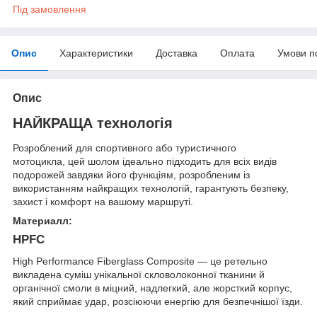
Під замовлення
Опис
Характеристики
Доставка
Оплата
Умови п
Опис
НАЙКРАЩА технологія
Розроблений для спортивного або туристичного
мотоцикла, цей шолом ідеально підходить для всіх видів
подорожей завдяки його функціям, розробленим із
використанням найкращих технологій, гарантують безпеку,
захист і комфорт на вашому маршруті.
Материалл:
HPFC
High Performance Fiberglass Composite — це ретельно
викладена суміш унікальної скловолоконної тканини й
органічної смоли в міцний, надлегкий, але жорсткий корпус,
який сприймає удар, розсіюючи енергію для безпечнішої їзди.