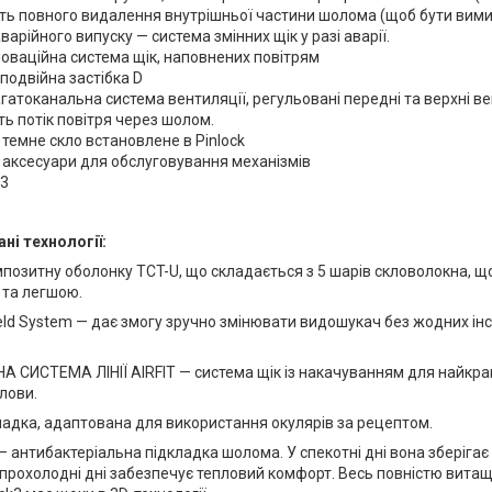
ь повного видалення внутрішньої частини шолома (щоб бути вими
варійного випуску — система змінних щік у разі аварії.
інноваційна система щік, наповнених повітрям
подвійна застібка D
гатоканальна система вентиляції, регульовані передні та верхні ве
ь потік повітря через шолом.
, темне скло встановлене в Pinlock
, аксесуари для обслуговування механізмів
 3
ні технології:
позитну оболонку TCT-U, що складається з 5 шарів скловолокна, щ
 та легшою.
eld System — дає змогу зручно змінювати видошукач без жодних інс
 СИСТЕМА ЛІНІЇ AIRFIT — система щік із накачуванням для найкра
лови.
ладка, адаптована для використання окулярів за рецептом.
 — антибактеріальна підкладка шолома. У спекотні дні вона зберігає 
 прохолодні дні забезпечує тепловий комфорт. Весь повністю витащ