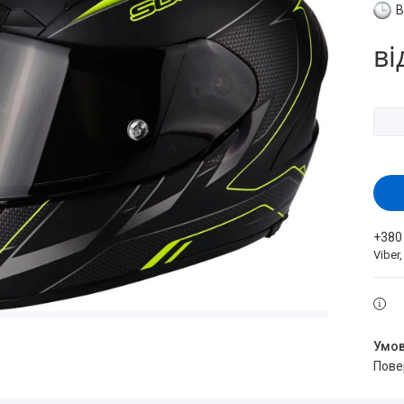
В
ві
+380
Viber
пов