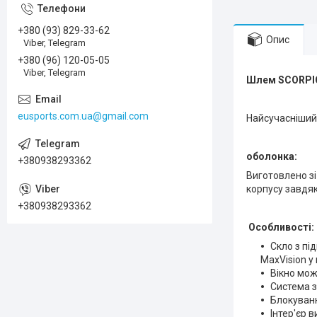
+380 (93) 829-33-62
Опис
Viber, Telegram
+380 (96) 120-05-05
Viber, Telegram
Шлем SCORPIO
eusports.com.ua@gmail.com
Найсучасніший
оболонка:
+380938293362
Виготовлено з
корпусу завдяк
+380938293362
Особливості:
Скло з пі
MaxVision у
Вікно мож
Система з
Блокуванн
Інтер'єр 