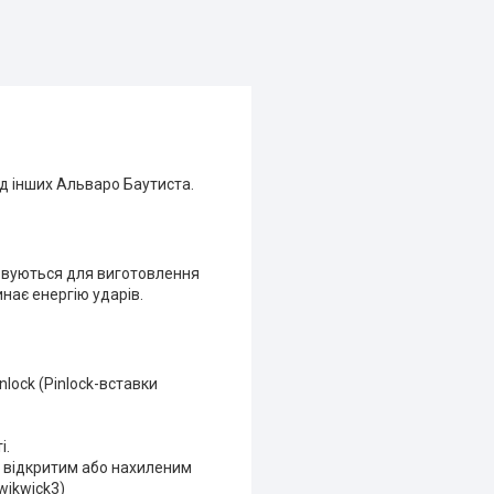
д інших Альваро Баутиста.
товуються для виготовлення
нає енергію ударів.
lock (Pinlock-вставки
і.
, відкритим або нахиленим
wikwick3)