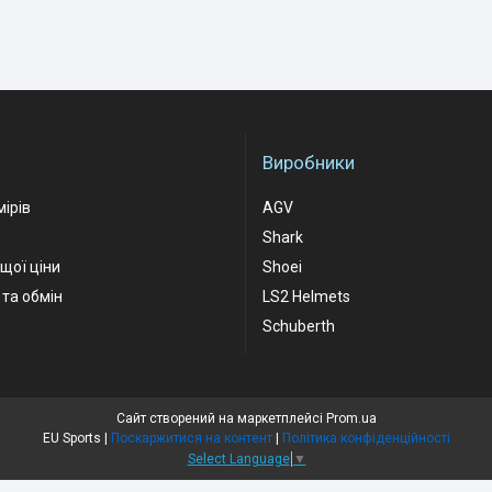
Виробники
мірів
AGV
Shark
ащої ціни
Shoei
та обмін
LS2 Helmets
Schuberth
Сайт створений на маркетплейсі
Prom.ua
EU Sports |
Поскаржитися на контент
|
Політика конфіденційності
Select Language
▼