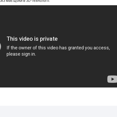
ck3 має щоки в 3D-технології.