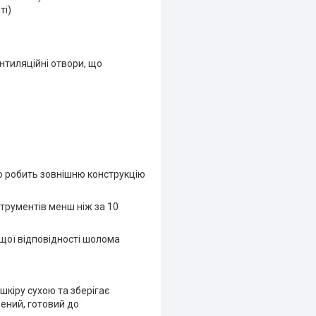
ті)
нтиляційні отвори, що
о робить зовнішню конструкцію
трументів менш ніж за 10
щої відповідності шолома
шкіру сухою та зберігає
ений, готовий до