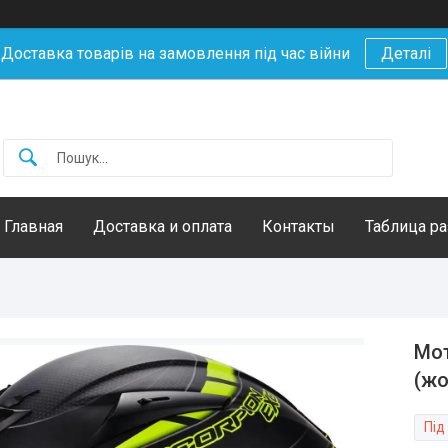
Доставка товарів на замовлення під час війни
Деталі
Главная
Доставка и оплата
Контакты
Таблица р
Мот
(жо
Під