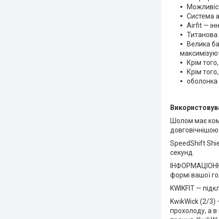
Можливіст
Система а
Airfit — 
Титанова 
Велика ба
максимізуют
Крім того
Крім того
оболонка
Використовува
Шолом має ком
довговічнішою
SpeedShift Shi
секунд.
ІНФОРМАЦІОННА
формі вашої го
KWIKFIT — підк
KwikWick (2/3)
прохолоду, а в