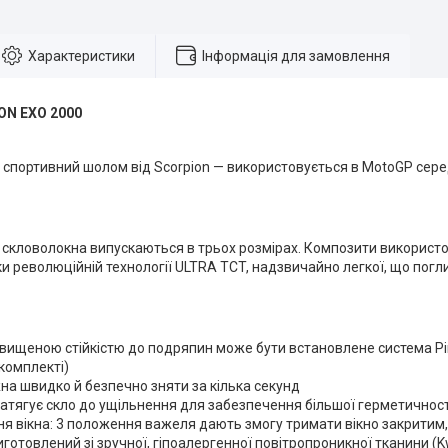
Характеристики
Інформація для замовлення
N EXO 2000
 спортивний шолом від Scorpion — використовується в MotoGP сере
і скловолокна випускаються в трьох розмірах. Композити викорис
и революційній технології ULTRA TCT, надзвичайно легкої, що погли
двищеною стійкістю до подряпин може бути встановлене система Pin
 комплекті)
на швидко й безпечно зняти за кілька секунд
атягує скло до ущільнення для забезпечення більшої герметичност
я вікна: 3 положення важеля дають змогу тримати вікно закритим
виготовлений зі зручної, гіпоалергенної повітропроникної тканини (K