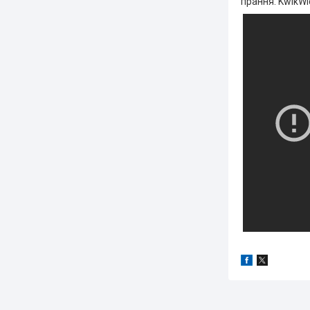
прання. KwikWi