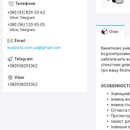
+380 (93) 829-33-62
Viber, Telegram
+380 (96) 120-05-05
Viber, Telegram
Опис
eusports.com.ua@gmail.com
Винятково уні
водонепроникн
забезпечить ва
спекотних днів
+380938293362
про вашу безпе
+380938293362
ОСОБЕННОСТ
Зовнішній
знімна, в
знімна ст
Сітчаста 
Протектор
захист для
зовнішні 