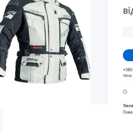
ві
+380
Viber
пов