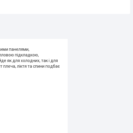
ними панелями,
пловою підкладкою,
де як для холодних, так і для
т плеча, ліктя та спини подбає