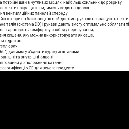
та потрійні шви в чутливих місцях, найбільш схильних до розриву
елементи покращать видимість водія на дорозі
ня вентиляційних панелей спереду,
йні отвори на блискавці по всій довжині рукавів покращують вент
на талія (система DD) і рукави дають змогу оптимально облягати п
нелі гарантують комфортну свободу пересування,
дня кишеня, яку можна використовувати як саше,
я гідратації,
утеплювач
60°) дає змогу з'єднати куртку зі штанами
зовнішні та внутрішні кишені,
аптований до положення катання,
є сертифікацію CE для всього продукту