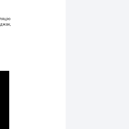
иляцію
іджак,