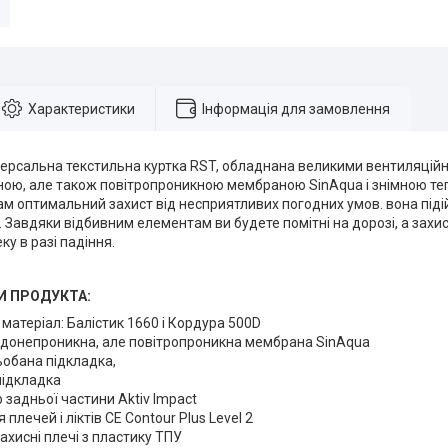
Характеристики
Інформація для замовлення
версальна текстильна куртка RST, обладнана великими вентиляцій
ою, але також повітропроникною мембраною SinAqua і знімною те
м оптимальний захист від несприятливих погодних умов. вона підій
. Завдяки відбивним елементам ви будете помітні на дорозі, а захис
ку в разі падіння.
И ПРОДУКТА:
 матеріал: Балістик 1660 і Кордура 500D
одонепроникна, але повітропроникна мембрана SinAqua
ьобана підкладка,
підкладка
 задньої частини Aktiv Impact
 плечей і ліктів CE Contour Plus Level 2
захисні плечі з пластику ТПУ