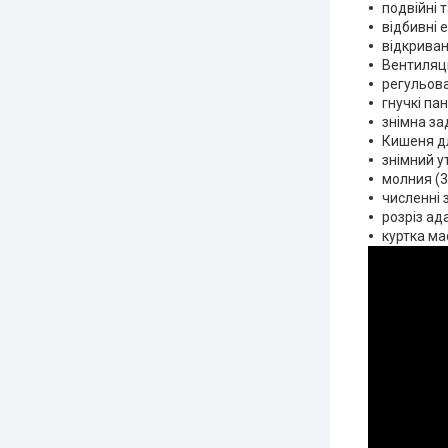
подвійні 
відбивні 
відкриван
Вентиляці
регульова
гнучкі па
знімна за
Кишеня дл
знімний 
молния (3
численні 
розріз ад
куртка ма