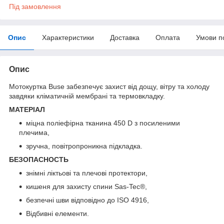
Під замовлення
Опис
Характеристики
Доставка
Оплата
Умови п
Опис
Мотокуртка Buse забезпечує захист від дощу, вітру та холоду
завдяки кліматичній мембрані та термовкладку.
МАТЕРІАЛ
міцна поліефірна тканина 450 D з посиленими
плечима,
зручна, повітропроникна підкладка.
БЕЗОПАСНОСТЬ
знімні ліктьові та плечові протектори,
кишеня для захисту спини Sas-Tec®,
безпечні шви відповідно до ISO 4916,
Відбивні елементи.