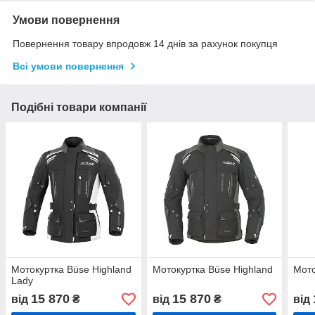
Умови повернення
Повернення товару впродовж 14 днів за рахунок покупця
Всі умови повернення
Подібні товари компанії
Мотокуртка Büse Highland
Мотокуртка Büse Highland
Мото
Lady
15 870
15 870
від
₴
від
₴
від