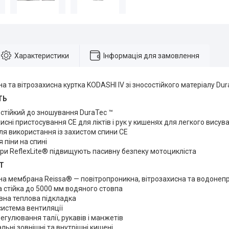
Характеристики
Інформація для замовлення
 та вітрозахисна куртка KODASHI IV зі зносостійкого матеріалу Dur
ТЬ
 стійкий до зношування DuraTec ™
хисні пристосування CE для ліктів і рук у кишенях для легкого висув
я використання із захистом спини CE
 піни на спині
и ReflexLite® підвищують пасивну безпеку мотоцикліста
Т
на мембрана Reissa® — повітропроникна, вітрозахисна та водонеп
стійка до 5000 мм водяного стовпа
вна теплова підкладка
 система вентиляції
егулювання талії, рукавів і манжетів
льні зовнішні та внутрішні кишені