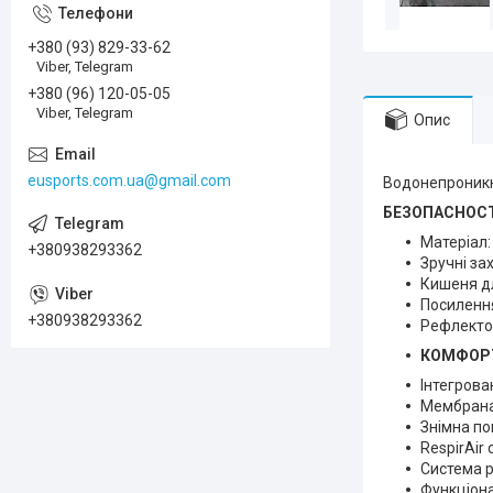
+380 (93) 829-33-62
Viber, Telegram
+380 (96) 120-05-05
Viber, Telegram
Опис
eusports.com.ua@gmail.com
Водонепроникна
БЕЗОПАСНОС
Матеріал:
+380938293362
Зручні за
Кишеня дл
Посилення
+380938293362
Рефлектор
КОМФОР
Інтегрова
Мембрана 
Знімна по
RespirAir
Система р
Функціона