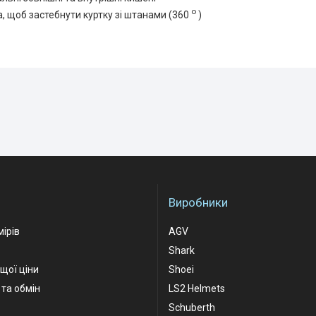
o
, щоб застебнути куртку зі штанами (360
)
Виробники
мірів
AGV
Shark
ащої ціни
Shoei
та обмін
LS2 Helmets
Schuberth