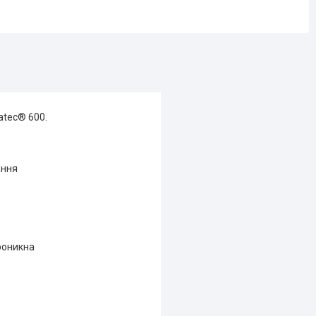
atec® 600.
ання
роникна