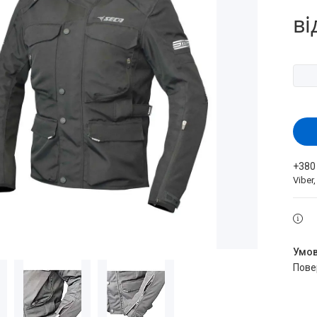
ві
+380
Viber
пов